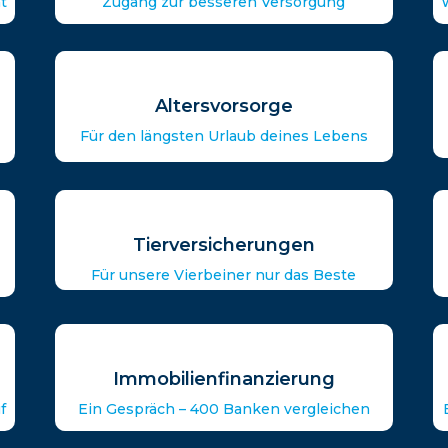
t
Zugang zur besseren Versorgung
Altersvorsorge
Für den längsten Urlaub deines Lebens
Tierversicherungen
Für unsere Vierbeiner nur das Beste
Immobilienfinanzierung
f
Ein Gespräch – 400 Banken vergleichen