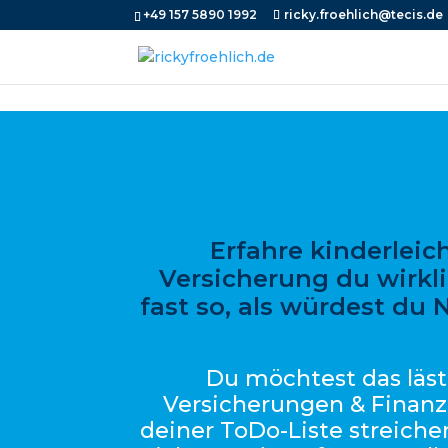
+49 157 5890 1992
ricky.froehlich@tecis.de
Erfahre kinderleic
Versicherung du wirkli
fast so, als würdest du 
Du möchtest das läs
Versicherungen & Finanz
deiner ToDo-Liste streiche