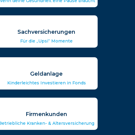
Wenn deine Gesundheit eine Pause braucht
Sachversicherungen
Für die „Upsi“ Momente
Geldanlage
Kinderleichtes Investieren in Fonds
Firmenkunden
Betriebliche Kranken- & Altersversicherung