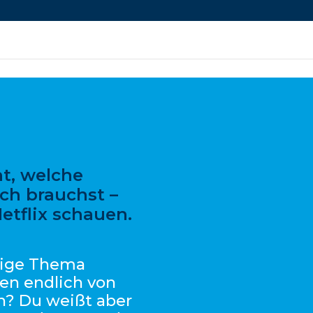
ht, welche
ch brauchst –
Netflix schauen.
tige Thema
en endlich von
n? Du weißt aber