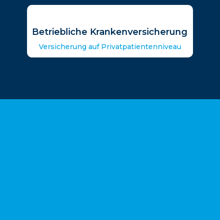
Betriebliche Krankenversicherung
Versicherung auf Privatpatientenniveau
Das
sagen meine Kunden über mich:
GIbco
vor 4 Jahren
ky
Kurzbeschreibung:
Ich
Auch wenn es sich hierbei um eine 
Ber
n