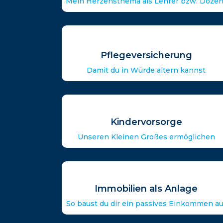
Mein Herzensthema als Lehrer bzw. Dozen
Pflegeversicherung
Damit du in Würde altern kannst
Kindervorsorge
Unseren Kleinen Großes ermöglichen
Immobilien als Anlage
So baust du dir ein passives Einkommen au